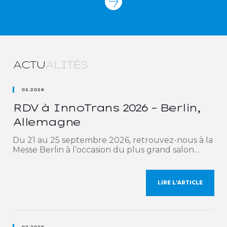
ACTU
ALITÉS
02.2026
RDV à InnoTrans 2026 – Berlin,
Allemagne
Du 21 au 25 septembre 2026, retrouvez-nous à la
Messe Berlin à l’occasion du plus grand salon
international dédié au secteur ferroviaire :
InnoTrans. Nous sommes heureux de renouveler
notre participation à cet événement
LIRE L'ARTICLE
incontournable qui rassemble les acteurs
majeurs du transport ferroviaire et de la mobilité.
Nos équipes commerciales auront le plaisir de
vous […]
02.2026