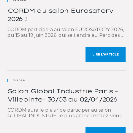
CORDM au salon Eurosatory
2026 !
CORDM participera au salon EUROSATORY 2026,
du 15 au 19 juin 2026, qui se tiendra au Parc des
Expositions de Paris-Nord Villepinte. Eurosatory
est le rendez-vous mondial incontournable des
acteurs de la défense et de la sécurité. À cette
LIRE L'ARTICLE
occasion, nous mettrons en lumière notre
expertise technique globale couvrant l’ensemble
de la chaîne de valeur […]
01.2026
Salon Global Industrie Paris –
Villepinte- 30/03 au 02/04/2026
CORDM aura le plaisir de participer au salon
GLOBAL INDUSTRIE, le plus grand rendez-vous
mondial dédié à l’industrie, qui se tiendra à Paris –
Parc des Expositions de Villepinte, du 30 mars au
2 avril 2026. À cette occasion, nous vous