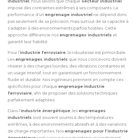
industriel
, nous savons que chaque
secteur industriel
impose des contraintes extrêmes à ses composants. La
performance d’un
engrenage industriel
ne dépend donc
pas seulement de sa précision, mais surtout de sa capacité à
s’adapter à des environnements parfois hostiles. Cette
approche différencie nos
engrenages industriels
et
garantit leur fiabilité.
Pour l’
industrie ferroviaire
, la robustesse est primordiale.
Les
engrenages industriels
que nous concevons doivent
résister à des charges lourdes, des vibrations constantes et
un usage intensif, tout en garantissant un fonctionnement
fluide et durable. Nos ingénieurs prennent en compte ces
spécificités pour chaque
engrenage industrie
ferroviaire
, afin de proposer des solutions techniques
parfaitement adaptées.
Dans l’
industrie énergétique
, les
engrenages
industriels
sont souvent soumis à des températures
extrêmes, à des environnements abrasifs et à des variations
de charge importantes. Nos
engrenages pour l’industrie
énergétique
sont conçus pour maintenir un rendement