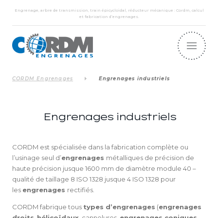
Engrenage, arbre de transmission, train épicycloïdal, réducteur mécanique : Cordm, calcul
et fabrication d’engrenages.
CORDM Engrenages
Engrenages industriels
Engrenages industriels
CORDM est spécialisée dans la fabrication complète ou
l’usinage seul d’
engrenages
métalliques de précision de
haute précision jusque 1600 mm de diamètre module 40 –
qualité de taillage 8 ISO 1328 jusque 4 ISO 1328 pour
les
engrenages
rectifiés.
CORDM fabrique tous
types d’engrenages
(
engrenages
droits
,
hélicoïdaux
, cannelures,
engrenages coniques