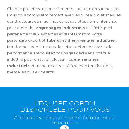
Chaque projet est unique et mérite une solution sur mesure.
Nous collaborons étroitement avec les bureaux d’études, les
constructeurs de machines et les sociétés de maintenance
pour créer des
engrenages industriels
qui s’intègrent
parfaitement aux systèmes existants.
Cordm
, votre
partenaire expert et
fabricant d’engrenage industriel
,
transforme les contraintes de votre secteur en leviers de
performance. Découvrez nos pages dédiées à chaque
industrie pour en savoir plus sur nos
engrenages
industriels
et sur notre capacité à relever tous les défis,
même les plus exigeants.
L’ÉQUIPE CORDM
DISPONIBLE POUR VOUS
Contactez-nous et notre équipe vous
répondra