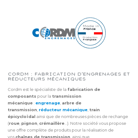
Made in
France
Production
Française
CORDM : FABRICATION D’ENGRENAGES ET
RÉDUCTEURS MÉCANIQUES
Cordm est le spécialiste de la
fabrication de
composants
pour la
transmission
mécanique
:
engrenage
,
arbre de
transmission
,
réducteur mécanique
,
train
épicycloïdal
ainsi que de nombreuses pièces de rechange
(
roue
,
pignon
,
crémaillère
…). Notre société vous propose
une offre complète de produits pour la réalisation de
vos
chaînes de transmission
, ainsi que