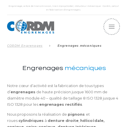
Engrenage, arbre de transmission, train épicycloïdal, réducteur mécanique : Cordm, calcul
et fabrication d’engrenages.
CORDM Engrenages
Engrenages mécaniques
Engrenages
mécaniques
Notre cœur d’activité est la fabrication de tous types
d’
engrenages
de haute précision jusque 1600 mm de
diamètre module 40 – qualité de taillage 8 ISO 1328 jusque 4
ISO 1328 pour les
engrenages rectifiés
.
Nous proposons la réalisation de
pignons
et
roues
cylindriques
à
denture droite
,
hélicoïdale,
conique, spiro-conique, denture intérieure
,