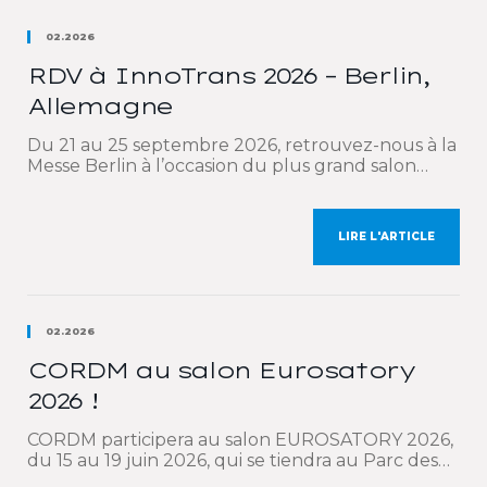
02.2026
RDV à InnoTrans 2026 – Berlin,
Allemagne
Du 21 au 25 septembre 2026, retrouvez-nous à la
Messe Berlin à l’occasion du plus grand salon
international dédié au secteur ferroviaire :
InnoTrans. Nous sommes heureux de renouveler
notre participation à cet événement
LIRE L'ARTICLE
incontournable qui rassemble les acteurs
majeurs du transport ferroviaire et de la mobilité.
Nos équipes commerciales auront le plaisir de
vous […]
02.2026
CORDM au salon Eurosatory
2026 !
CORDM participera au salon EUROSATORY 2026,
du 15 au 19 juin 2026, qui se tiendra au Parc des
Expositions de Paris-Nord Villepinte. Eurosatory