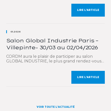
est le rendez-vous mondial incontournable des
acteurs de la défense et de la sécurité. À cette
LIRE L'ARTICLE
occasion, nous mettrons en lumière notre
expertise technique globale couvrant l’ensemble
de la chaîne de valeur […]
01.2026
Salon Global Industrie Paris –
Villepinte- 30/03 au 02/04/2026
CORDM aura le plaisir de participer au salon
GLOBAL INDUSTRIE, le plus grand rendez-vous
mondial dédié à l’industrie, qui se tiendra à Paris –
Parc des Expositions de Villepinte, du 30 mars au
2 avril 2026. À cette occasion, nous vous
LIRE L'ARTICLE
présenterons notre savoir-faire et nos ateliers
spécialisés dans la fabrication d’engrenages ainsi
que dans […]
VOIR TOUTE L'ACTUALITÉ