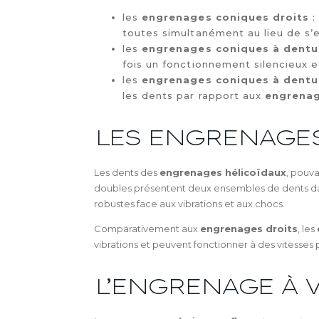
les
engrenages coniques droits
:
toutes simultanément au lieu de s’
les
engrenages coniques à dentur
fois un fonctionnement silencieux e
les
engrenages coniques à dentur
les dents par rapport aux
engrenag
LES ENGRENAGE
Les dents des
engrenages hélicoïdaux
, pouva
doubles présentent deux ensembles de dents 
robustes face aux vibrations et aux chocs.
Comparativement aux
engrenages droits
, les
vibrations et peuvent fonctionner à des vitesses 
L’ENGRENAGE À 