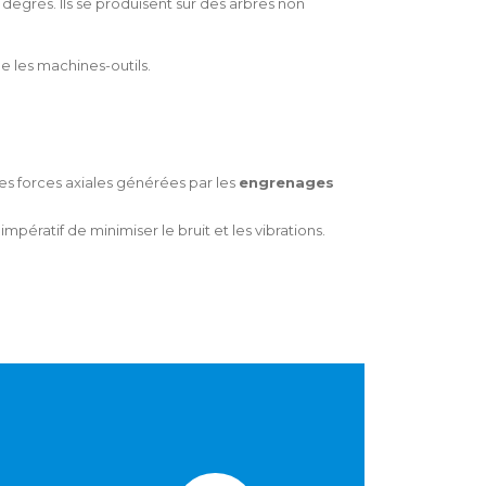
degrés. Ils se produisent sur des arbres non
e les machines-outils.
les forces axiales générées par les
engrenages
pératif de minimiser le bruit et les vibrations.