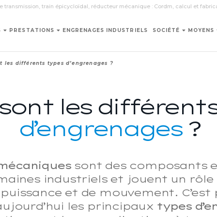
 transmission, train épicycloïdal, réducteur mécanique : Cordm, calcul et fabri
S
PRESTATIONS
ENGRENAGES INDUSTRIELS
SOCIÉTÉ
MOYENS
t les différents types d’engrenages ?
sont les différent
d’engrenages
?
mécaniques
sont des composants es
nes industriels et jouent un rôle 
 puissance et de mouvement. C’est
ujourd’hui les principaux
types d’e