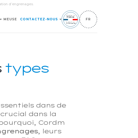
cation d’engrenages.
Made in
France
MEUSE
CONTACTEZ-NOUS
FR
Production
Française
s
types
sentiels dans de
crucial dans la
 pourquoi, Cordm
ngrenages
, leurs