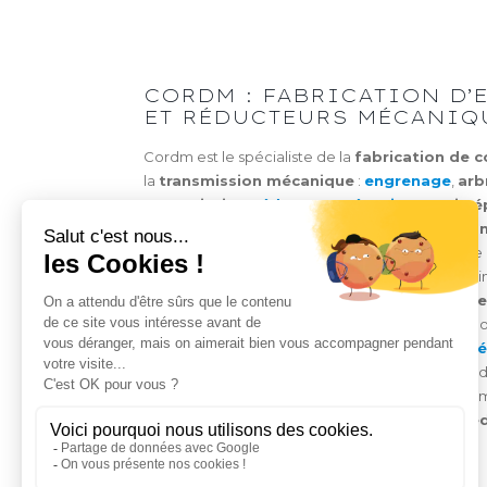
CORDM : FABRICATION D
ET RÉDUCTEURS MÉCANIQ
Cordm est le spécialiste de la
fabrication de 
la
transmission mécanique
:
engrenage
,
arb
transmission
,
réducteur mécanique
,
train é
de nombreuses pièces de rechange (
roue
,
pig
Notre société vous propose une offre complète 
réalisation de vos
chaînes de transmission
, a
différents
services
en
mécanique industrielle
que l’
équilibrage d’arbres de transmission
o
la
réparation
et le
taillage d’engrenages m
savoir-faire nous vaut la confiance des plus gra
mondiaux et nous permet de répondre à l’ensem
:
engrenages coniques
,
arbres cannelés
,
ré
vitesse
et bien plus encore.