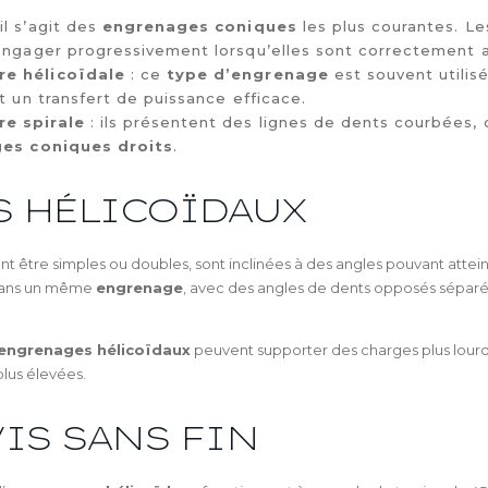
 il s’agit des
engrenages coniques
les plus courantes. L
engager progressivement lorsqu’elles sont correctement 
e hélicoïdale
: ce
type d’engrenage
est souvent utilisé
t un transfert de puissance efficace.
e spirale
: ils présentent des lignes de dents courbées, o
es coniques droits
.
S HÉLICOÏDAUX
nt être simples ou doubles, sont inclinées à des angles pouvant attei
dans un même
engrenage
, avec des angles de dents opposés séparés
engrenages hélicoïdaux
peuvent supporter des charges plus lourd
plus élevées.
VIS SANS FIN