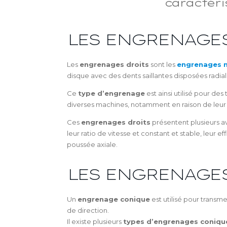
caractéri
LES ENGRENAGE
Les
engrenages droits
sont les
engrenages 
disque avec des dents saillantes disposées radia
Ce
type d’engrenage
est ainsi utilisé pour de
diverses machines, notamment en raison de leur 
Ces
engrenages droits
présentent plusieurs av
leur ratio de vitesse et constant et stable, leur e
poussée axiale.
LES ENGRENAGE
Un
engrenage conique
est utilisé pour transm
de direction.
Il existe plusieurs
types d’engrenages coniqu