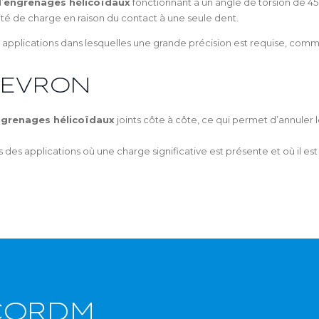
’
engrenages hélicoïdaux
fonctionnant à un angle de torsion de 45 
acité de charge en raison du contact à une seule dent.
es applications dans lesquelles une grande précision est requise, comm
HEVRON
grenages hélicoïdaux
joints côte à côte, ce qui permet d’annuler 
es applications où une charge significative est présente et où il est im
CORDM