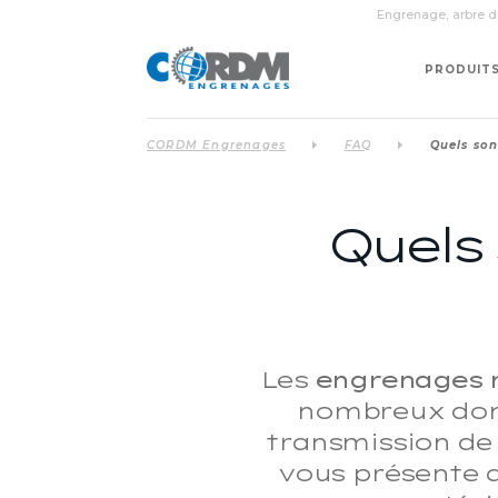
Engrenage, arbre de
PRODUIT
CORDM Engrenages
FAQ
Quels son
Quels 
Les
engrenages 
nombreux domai
transmission de
vous présente a