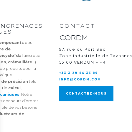
’ENGRENAGES
CONTACT
UES
CORDM
composants
pour
re de
97, rue du Port Sec
picycloïdal
ainsi que
Zone industrielle de Tavanne
non
,
crémaillère
…).
55100 VERDUN – FR
de produits pour la
+33 3 29 84 33 89
insi que
INFO@CORDM.COM
 de précision
tels
u le
calcul
,
CONTACTEZ-NOUS
écaniques
. Notre
nds donneurs d’ordres
ble de vos besoins
ducteurs de