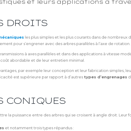
stiques et leurs applications à trave
S DROITS
mécaniques
les plus simples et les plus courants dans de nombreux 
lement pour s’engrener avec des arbres parallèles à l’axe de rotation.
s transmissions à axes parallèles et dans des applications à vitesse m
coût abordable et de leur entretien minimal.
antages, par exemple leur conception et leur fabrication simples, le
fficacité est supérieure par rapport à d’autres
types d’engrenages
de
S CONIQUES
ettre la puissance entre des arbres qui se croisent à angle droit. L
es
et notamment trois types répandus :