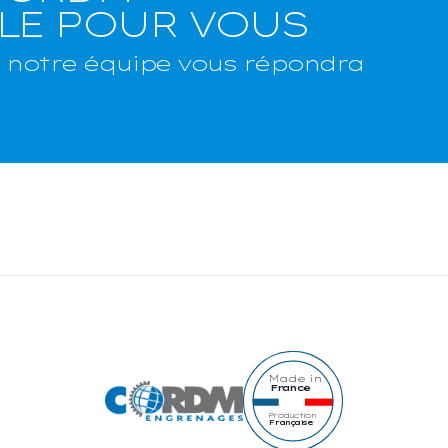
LE POUR VOUS
 notre équipe vous répondra
Made in
France
Production
Française