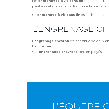
Les
engrenages à vis sans fin
sont une paire d
parallèles et non sécants. Ils ont une faible cap
Un
engrenage à vis sans fin
est utilisé dans l
L’ENGRENAGE C
L’
engrenage chevron
est constitué de deux
en
hélicoïdaux
.
Ces
engrenages chevrons
sont employés dans d
L’ÉQUIPE 