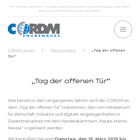
Getriebe, Getriebewelle, Umlaufgetriebe, mechanisches Untersetzungsgetriebe: Cordm,
Berechnung und Herstellung von Zahnrädern.
CORDM Gears
Nachrichten
„Tag der offenen
Tür“
„Tag der offenen Tür“
Wie bereits in den vergangenen Jahren wird die CORDM an
dem „Tag der offenen Tür“ teilnehmen, den vom Ministerium
für Wirtschaft, Industrie und digitale Angelegenheiten in
Zusammenarbeit mit den Handelskammern „Haute-Marne-
Meuse“ organisiert werden.
Wir begrüßen Sie vom
Dienstag, den 19. März 2019 bis