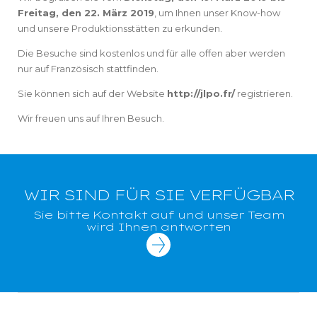
Freitag, den 22. März 2019
, um Ihnen unser Know-how
und unsere Produktionsstätten zu erkunden.
Die Besuche sind kostenlos und für alle offen aber werden
nur auf Französisch stattfinden.
Sie können sich auf der Website
http://jlpo.fr/
registrieren.
Wir freuen uns auf Ihren Besuch.
WIR SIND FÜR SIE VERFÜGBAR
Sie bitte Kontakt auf und unser Team
wird Ihnen antworten